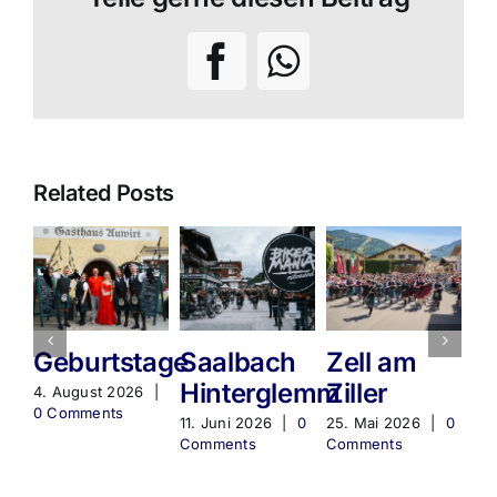
Facebook
WhatsApp
Related Posts
Geburtstage
Saalbach
Zell am
W
Hinterglemm
Ziller
B
4. August 2026
|
0 Comments
11. Juni 2026
|
0
25. Mai 2026
|
0
31.
Comments
Comments
0 